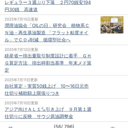
レギュラー３週ぶり下落 ２円70銭安194
円30銭 高速道
2025年7月15日更新
潤滑油協会「OILの日」研究会 植物系Ｃ
Ｎ油・再生基油製造 「フラット粘度オイ
ル」でＣＯ₂削減 循環型社会へ
2025年7月12日更新
経産省ー排出量取引制度設計に着手 ＧＨ
Ｇ算定方法 排出枠割当基準 年末メド策
定
2025年7月11日更新
自社算定・実質50銭上げ 10〜16日元売
仕切り補助額上限張りつき
2025年7月10日更新
アジア向けＡＬ１㌦引き上げ ９月第１週
仕切りに反映 サウジ原油調整金
(56/ 796)