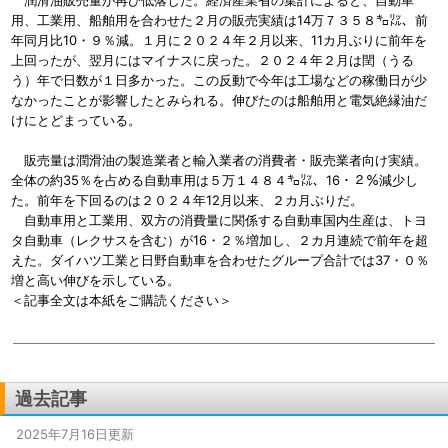
潤滑油販売量が再び低落した。経済産業省の集計によると、自動車
用、工業用、船舶用を合わせた２月の販売実績は14万７３５８㌔㍑、前
年同月比10・９％減。１月に２０２４年２月以来、11カ月ぶりに前年を
上回ったが、翌月にはマイナスに戻った。２０２４年２月は閏（うる
う）年で日数が１日多かった。この反動で今年は工場などの稼働日が少
なかったことが影響したとみられる。伸びたのは船舶用と電気絶縁油だ
けにとどまっている。
販売量は潤滑油の製造業者と輸入業者の消費者・販売業者向け実績。
全体の約35％を占める自動車用は５万１４８４㌔㍑、16・２％減少し
た。前年を下回るのは２０２４年12月以来、２カ月ぶりだ。
自動車用と工業用、双方の消費量に関係する自動車国内生産は、トヨ
タ自動車（レクサスを含む）が16・２％増加し、２カ月連続で前年を超
えた。ダイハツ工業と日野自動車を合わせたグループ合計では37・０％
増と高い伸びを示している。
＜記事全文は本紙をご購読ください＞
過去記事
2025年7月16日更新