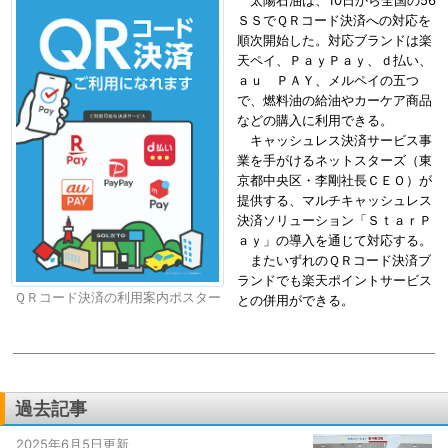
太陽石油は、10日から全国の56
ＳＳでＱＲコード決済への対応を
順次開始した。対応ブランドは楽
天ペイ、ＰａｙＰａｙ、ｄ払い、
ａｕ ＰＡＹ、メルペイの五つ
で、燃料油の給油やカーケア商品
などの購入に利用できる。
キャッシュレス決済サービス事
業を手がけるネットスターズ（東
京都中央区・李剛社長ＣＥＯ）が
提供する、マルチキャッシュレス
決済ソリューション「ＳｔａｒＰ
ａｙ」の導入を通じて対応する。
またいずれのＱＲコード決済ブ
ランドでも楽天ポイントサービス
ＱＲコード決済の利用案内ポスター
との併用ができる。
過去記事
2025年6月5日更新