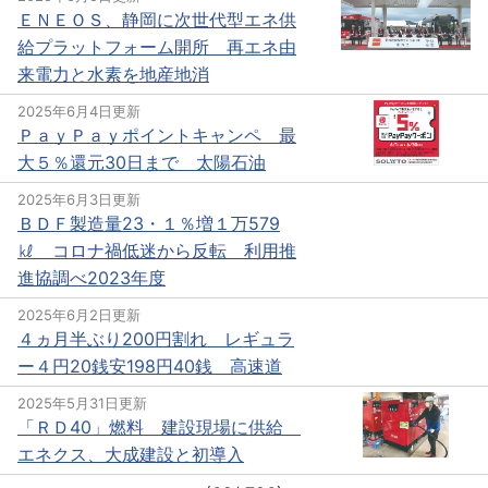
ＥＮＥＯＳ、静岡に次世代型エネ供
給プラットフォーム開所 再エネ由
来電力と水素を地産地消
2025年6月4日更新
ＰａｙＰａｙポイントキャンペ 最
大５％還元30日まで 太陽石油
2025年6月3日更新
ＢＤＦ製造量23・１％増１万579
㎘ コロナ禍低迷から反転 利用推
進協調べ2023年度
2025年6月2日更新
４ヵ月半ぶり200円割れ レギュラ
ー４円20銭安198円40銭 高速道
2025年5月31日更新
「ＲＤ40」燃料 建設現場に供給
エネクス、大成建設と初導入