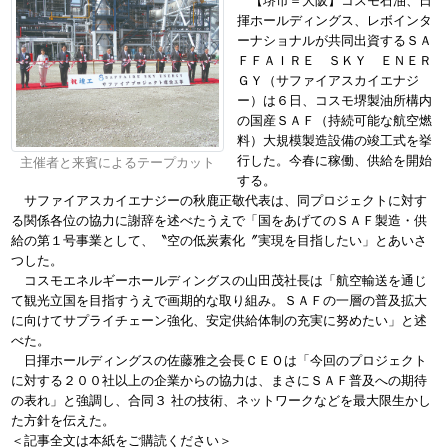
【堺市＝大阪】コスモ石油、日
揮ホールディングス、レボインタ
ーナショナルが共同出資するＳＡ
ＦＦＡＩＲＥ ＳＫＹ ＥＮＥＲ
ＧＹ（サファイアスカイエナジ
ー）は６日、コスモ堺製油所構内
の国産ＳＡＦ（持続可能な航空燃
料）大規模製造設備の竣工式を挙
行した。今春に稼働、供給を開始
主催者と来賓によるテープカット
する。
サファイアスカイエナジーの秋鹿正敬代表は、同プロジェクトに対す
る関係各位の協力に謝辞を述べたうえで「国をあげてのＳＡＦ製造・供
給の第１号事業として、〝空の低炭素化〞実現を目指したい」とあいさ
つした。
コスモエネルギーホールディングスの山田茂社長は「航空輸送を通じ
て観光立国を目指すうえで画期的な取り組み。ＳＡＦの一層の普及拡大
に向けてサプライチェーン強化、安定供給体制の充実に努めたい」と述
べた。
日揮ホールディングスの佐藤雅之会長ＣＥＯは「今回のプロジェクト
に対する２００社以上の企業からの協力は、まさにＳＡＦ普及への期待
の表れ」と強調し、合同３ 社の技術、ネットワークなどを最大限生かし
た方針を伝えた。
＜記事全文は本紙をご購読ください＞