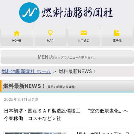
HOME
MAP
お申込み
電子版
MENU
※タップでメニューが開きます。
燃料油脂新聞社 ホーム
＞ 燃料最新NEWS！
燃料最新NEWS！
(前日の紙面より抜粋)
2025年3月11日更新
日本初堺・国産ＳＡＦ製造設備竣工 〝空の低炭素化〟へ
今春稼働 コスモなど３社