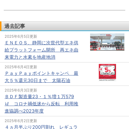
過去記事
2025年6月5日更新
ＥＮＥＯＳ、静岡に次世代型エネ供
給プラットフォーム開所 再エネ由
来電力と水素を地産地消
2025年6月4日更新
ＰａｙＰａｙポイントキャンペ 最
大５％還元30日まで 太陽石油
2025年6月3日更新
ＢＤＦ製造量23・１％増１万579
㎘ コロナ禍低迷から反転 利用推
進協調べ2023年度
2025年6月2日更新
４ヵ月半ぶり200円割れ レギュラ