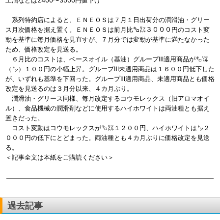
工潤などは2400〜3500円値下げ
系列特約店によると、ＥＮＥＯＳは７月１日出荷分の潤滑油・グリー
ス月次価格を据え置く。ＥＮＥＯＳは前月比㌔㍑３０００円のコスト変
動を基準に毎月価格を見直すが、７月分では変動が基準に満たなかった
ため、価格改定を見送る。
６月比のコストは、ベースオイル（基油）グループⅢ適用商品が㌔㍑
（㌧）１００円の小幅上昇。グループⅢ未適用商品は１６００円低下した
が、いずれも基準を下回った。グループⅢ適用商品、未適用商品とも価格
改定を見送るのは３月分以来、４カ月ぶり。
潤滑油・グリース同様、毎月改定するコウモレックス（旧アロマオイ
ル）、食品機械の潤滑剤などに使用するハイホワイトは両油種とも据え
置きだった。
コスト変動はコウモレックスが㌔㍑１２００円、ハイホワイトは㌧２
０００円の低下にとどまった。両油種とも４カ月ぶりに価格改定を見送
る。
＜記事全文は本紙をご購読ください＞
過去記事