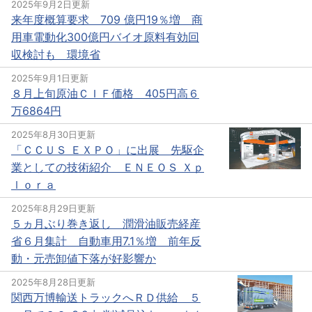
2025年9月2日更新
来年度概算要求 709 億円19％増 商
用車電動化300億円バイオ原料有効回
収検討も 環境省
2025年9月1日更新
８月上旬原油ＣＩＦ価格 405円高６
万6864円
2025年8月30日更新
「ＣＣＵＳ ＥＸＰＯ」に出展 先駆企
業としての技術紹介 ＥＮＥＯＳ Ｘｐ
ｌｏｒａ
2025年8月29日更新
５ヵ月ぶり巻き返し 潤滑油販売経産
省６月集計 自動車用7.1％増 前年反
動・元売卸値下落が好影響か
2025年8月28日更新
関西万博輸送トラックへＲＤ供給 ５