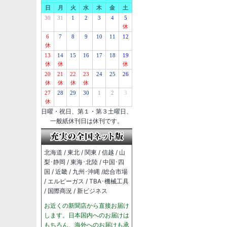
日
月
火
水
木
金
土
30
31
1
2
3
4
5
休
6
7
8
9
10
11
12
休
13
14
15
16
17
18
19
休
休
休
20
21
22
23
24
25
26
休
休
休
休
27
28
29
30
1
2
3
休
日曜・祝日、第１・第３土曜日、
一般紙休刊日は休刊です。
北海道 / 東北 / 関東 / 信越 / 山
梨･静岡 / 東海･北陸 / 中国･四
国 / 近畿 / 九州･沖縄 /総合市場
/ エルピーガス / TBA･機械工具
/ 国際商況 / 新ビジネス
お近くの新聞店から直接お届け
します。日本国内へのお届けは
もちろん、海外へのお届けも承