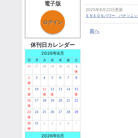
電子版
2025年8月22日更新
ＥＮＥＯＳパワー パナソニッ
ログイン
前へ
休刊日カレンダー
2026年8月
日
月
火
水
木
金
土
26
27
28
29
30
31
1
休
2
3
4
5
6
7
8
休
9
10
11
12
13
14
15
休
休
休
休
16
17
18
19
20
21
22
休
23
24
25
26
27
28
29
休
30
31
1
2
3
4
5
休
2026年9月