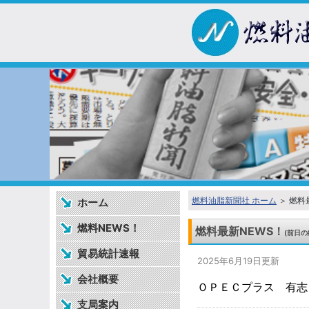
燃料油脂新聞社 ホーム
＞ 燃料
ホーム
燃料NEWS！
燃料最新NEWS！
(前日の
貿易統計速報
2025年6月19日更新
会社概要
ＯＰＥＣプラス 有志
支局案内