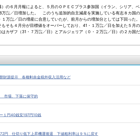
）の６月月報によると、５月のＯＰＥＣプラス参加国（イラン、シリア、ベ
18万㌭／日増加した。 このうち追加的自主減産を実施している有志８カ国の
1・１万㌭／日の増産に合意していたが、前月からの増加分としては下回った。
もそも４月分が目標値をオーバーしており、41・１万㌭／日を加えた５月の
のはカザフ（31・７万㌭／日）とアルジェリア（０・２万㌭／日）の２カ国
替財源提示 各種剰余金税外収入活用など
く 市場、下落に保守的
１円40銭安197円10銭
172円 仕切り低下上昇機運後退 下値粗利率は９％に戻す