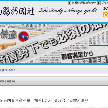
最新NEWS！
紙面より抜粋)
８ヵ国５月産油量 前月比15・３万㌭／日増どまり