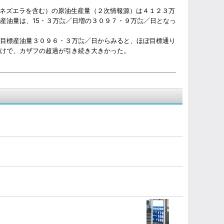
ネズエラを含む）の原油生産量（２次情報源）は４１２３万
産油量は、15・３万㌭／日増の３０９７・９万㌭／日となっ
目標産油量３０９６・３万㌭／日からみると、ほぼ目標通り
だけで、カザフの超過が引き続き大きかった。