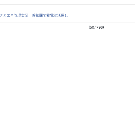
クとエネ管理実証 首都圏で蓄電池活用し
(50/ 796)