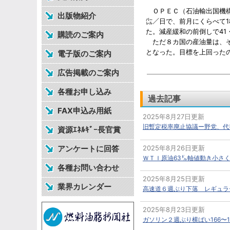
ＯＰＥＣ（石油輸出国機構
出版物紹介
㌭／日で、前月にくらべて
た。減産緩和の前倒しで4
購読のご案内
ただ８カ国の産油量は、そ
となった。目標を上回った
電子版のご案内
広告掲載のご案内
各種お申し込み
過去記事
FAX申込み用紙
2025年8月27日更新
旧暫定税率廃止協議ー野党、代
資源ｴﾈﾙｷﾞｰ長官賞
アンケートに回答
2025年8月26日更新
ＷＴＩ原油63㌦軸値動き小さ
各種お問い合わせ
2025年8月25日更新
業界カレンダー
高速道６週ぶり下落 レギュラー
2025年8月23日更新
ガソリン２週ぶり横ばい166〜