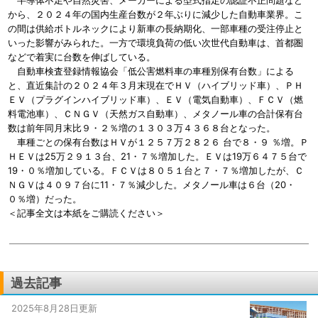
半導体不足や自然災害、メーカーによる型式指定の認証不正問題など
から、２０２４年の国内生産台数が２年ぶりに減少した自動車業界。こ
の間は供給ボトルネックにより新車の長納期化、一部車種の受注停止と
いった影響がみられた。一方で環境負荷の低い次世代自動車は、首都圏
などで着実に台数を伸ばしている。
自動車検査登録情報協会「低公害燃料車の車種別保有台数」による
と、直近集計の２０２４年３月末現在でＨＶ（ハイブリッド車）、ＰＨ
ＥＶ（プラグインハイブリッド車）、ＥＶ（電気自動車）、ＦＣＶ（燃
料電池車）、ＣＮＧＶ（天然ガス自動車）、メタノール車の合計保有台
数は前年同月末比９・２％増の１３０３万４３６８台となった。
車種ごとの保有台数はＨＶが１２５７万２８２６ 台で８・９ ％増。Ｐ
ＨＥＶは25万２９１３台、21・７％増加した。ＥＶは19万６４７５台で
19・０％増加している。ＦＣＶは８０５１台と７・７％増加したが、Ｃ
ＮＧＶは４０９７台に11・７％減少した。メタノール車は６台（20・
０％増）だった。
＜記事全文は本紙をご購読ください＞
過去記事
2025年8月28日更新