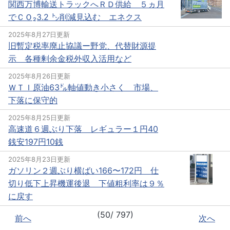
関西万博輸送トラックへＲＤ供給 ５ヵ月
でＣＯ₂3.2 ㌧削減見込む エネクス
2025年8月27日更新
旧暫定税率廃止協議ー野党、代替財源提
示 各種剰余金税外収入活用など
2025年8月26日更新
ＷＴＩ原油63㌦軸値動き小さく 市場、
下落に保守的
2025年8月25日更新
高速道６週ぶり下落 レギュラー１円40
銭安197円10銭
2025年8月23日更新
ガソリン２週ぶり横ばい166〜172円 仕
切り低下上昇機運後退 下値粗利率は９％
に戻す
(50/ 797)
前へ
次へ