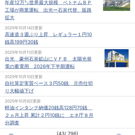
年産12万㌧世界最大規模 ベトナムＢＰ
工場が商業運転 出光ー石炭代替、販路
拡大
2025年10月14日更新
高速道３週ぶり上昇 レギュラー１円10
銭高199円30銭
2025年10月11日更新
出光 豪州石炭鉱山にＶＦＢ 太陽光発
電の蓄電用 2026年下半期運転
2025年10月10日更新
自社算定実質ベース３円50銭 元売仕切
り大幅値下げ
2025年10月9日更新
軽油インタンク納価20銭高128円70銭
２ヵ月上昇 累計２円10銭に エネ庁８月
分調査
(43/ 796)