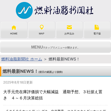
HOME
MAP
お申込み
電子版
MENU
※タップでメニューが開きます。
燃料油脂新聞社 ホーム
＞ 燃料最新NEWS！
燃料最新NEWS！
(前日の紙面より抜粋)
2025年8月18日更新
大手元売在庫評価損で大幅減益 通期予想、３社据え置
き ４～６月決算総括