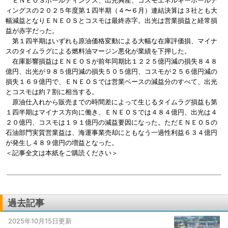
ＥＮＥＯＳホールディングス、出光興産、コスモエネルギーホールデ
ィングスの２０２５年度第１四半期（４〜６月）連結決算は３社とも大
幅減益となりＥＮＥＯＳとコスモは最終赤字。出光は営業損益と経常損
益が赤字だった。
第１四半期はいずれも原油価格変動による大幅な在庫評価損、マイナ
スのタイムラグによる燃料油マージン悪化が業績を下押した。
在庫影響損益はＥＮＥＯＳが前年同期比１２２５億円減の損失８４８
億円、出光が９８５億円減の損失５０５億円、コスモが２５６億円減の
損失１６９億円で、ＥＮＥＯＳでは営業ベースの減益分のすべて、出光
とコスモは約７割に相当する。
原油仕入れから販売までの時間差によって生じるタイムラグ損益も第
１四半期はマイナス方向に働き、ＥＮＥＯＳでは４８４億円、出光は４
２０億円、コスモは１９１億円の減益要因になった。ただＥＮＥＯＳの
石油部門実質営業益は、海運事業売却にともなう一過性利益６３４億円
が発生し４８９億円の増益となった。
＜記事全文は本紙をご購読ください＞
過去記事
2025年10月15日更新