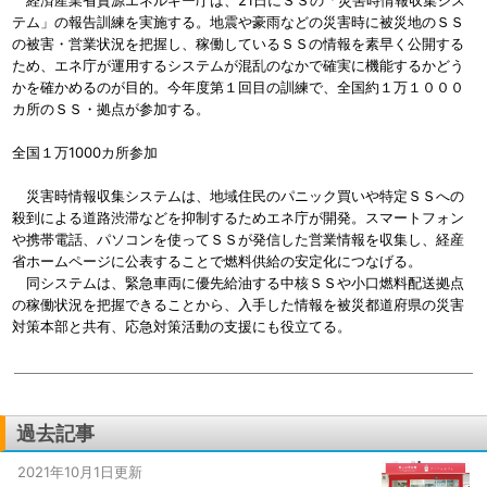
経済産業省資源エネルギー庁は、21日にＳＳの「災害時情報収集シス
テム」の報告訓練を実施する。地震や豪雨などの災害時に被災地のＳＳ
の被害・営業状況を把握し、稼働しているＳＳの情報を素早く公開する
ため、エネ庁が運用するシステムが混乱のなかで確実に機能するかどう
かを確かめるのが目的。今年度第１回目の訓練で、全国約１万１０００
カ所のＳＳ・拠点が参加する。
全国１万1000カ所参加
災害時情報収集システムは、地域住民のパニック買いや特定ＳＳへの
殺到による道路渋滞などを抑制するためエネ庁が開発。スマートフォン
や携帯電話、パソコンを使ってＳＳが発信した営業情報を収集し、経産
省ホームページに公表することで燃料供給の安定化につなげる。
同システムは、緊急車両に優先給油する中核ＳＳや小口燃料配送拠点
の稼働状況を把握できることから、入手した情報を被災都道府県の災害
対策本部と共有、応急対策活動の支援にも役立てる。
過去記事
2021年10月1日更新