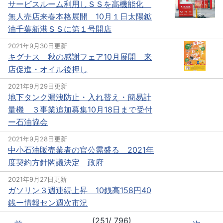
サービスルーム利用しＳＳを高機能化
無人売店来春本格展開 10月１日太陽鉱
油千葉新港ＳＳに第１号開店
2021年9月30日更新
キグナス 秋の感謝フェア10月展開 来
店促進・オイル後押し
2021年9月29日更新
地下タンク漏洩防止・入れ替え・簡易計
量機 ３事業追加募集10月18日まで受付
ー石油協会
2021年9月28日更新
中小石油販売業者の官公需盛る 2021年
度契約方針閣議決定 政府
2021年9月27日更新
ガソリン３週連続上昇 10銭高158円40
銭ー情報セン週次市況
(251/ 796)