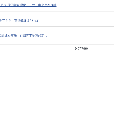
４月80億円超合理化 三井、出光住友３社
セルフＳＳ 市場撤退は49ヵ所
防災訓練を実施 首都直下地震想定し
(47/ 796)