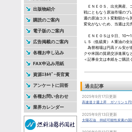
ＥＮＥＯＳ、出光興産、コ
出版物紹介
戦にともなう原油市場のブ
週の原油コスト変動額から
購読のご案内
変化がないため、当週は元
電子版のご案内
ＥＮＥＯＳは９日、10〜
広告掲載のご案内
ＬＳ（低硫黄）Ａ重油の全
為替相場は円高ドル安が進
各種お申し込み
クや米国の貿易交渉進展な
＜記事全文は本紙をご購読
FAX申込み用紙
資源ｴﾈﾙｷﾞｰ長官賞
アンケートに回答
過去記事
各種お問い合わせ
2025年9月17日更新
高速道２週上昇 ガソリン１円5
業界カレンダー
2025年9月13日更新
太陽石油 持続可能性炭素の国