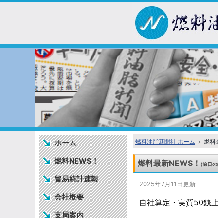
燃料油脂新聞社 ホーム
＞ 燃料
ホーム
燃料NEWS！
燃料最新NEWS！
(前日の
貿易統計速報
2025年7月11日更新
会社概要
自社算定・実質50銭上
支局案内