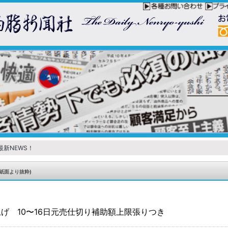
最新NEWS！
紙面より抜粋)
げ 10〜16日元売仕切り補助額上限張りつき