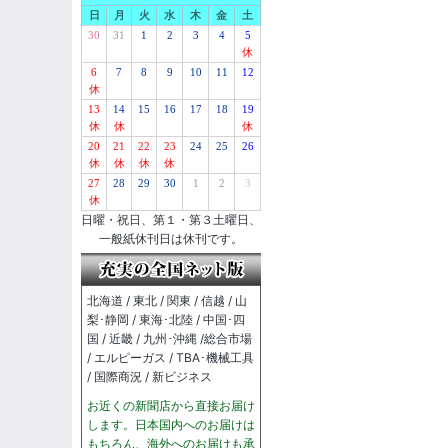
日
月
火
水
木
金
土
30
31
1
2
3
4
5
休
6
7
8
9
10
11
12
休
13
14
15
16
17
18
19
休
休
休
20
21
22
23
24
25
26
休
休
休
休
27
28
29
30
1
2
3
休
日曜・祝日、第１・第３土曜日、
一般紙休刊日は休刊です。
北海道 / 東北 / 関東 / 信越 / 山
梨･静岡 / 東海･北陸 / 中国･四
国 / 近畿 / 九州･沖縄 /総合市場
/ エルピーガス / TBA･機械工具
/ 国際商況 / 新ビジネス
お近くの新聞店から直接お届け
します。日本国内へのお届けは
もちろん、海外へのお届けも承