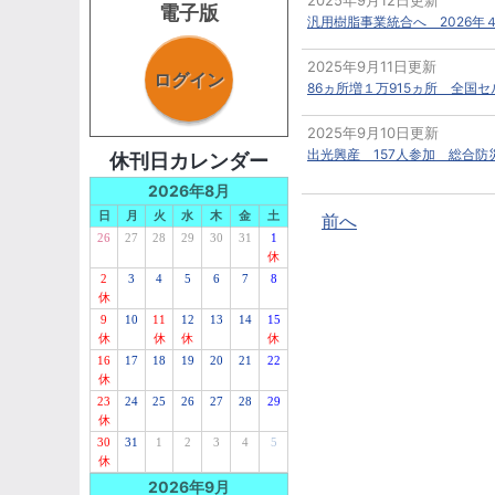
2025年9月12日更新
電子版
汎用樹脂事業統合へ 2026年
2025年9月11日更新
ログイン
86ヵ所増１万915ヵ所 全国
2025年9月10日更新
出光興産 157人参加 総合
休刊日カレンダー
2026年8月
日
月
火
水
木
金
土
前へ
26
27
28
29
30
31
1
休
2
3
4
5
6
7
8
休
9
10
11
12
13
14
15
休
休
休
休
16
17
18
19
20
21
22
休
23
24
25
26
27
28
29
休
30
31
1
2
3
4
5
休
2026年9月