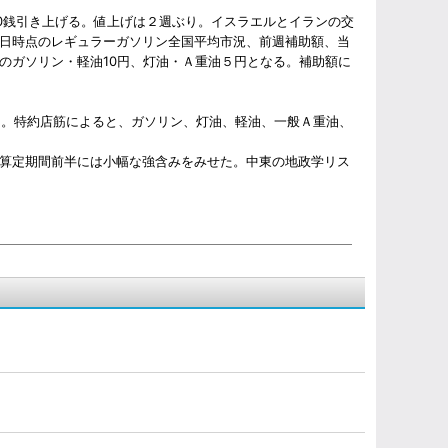
0銭引き上げる。値上げは２週ぶり。イスラエルとイランの交
日時点のレギュラーガソリン全国平均市況、前週補助額、当
のガソリン・軽油10円、灯油・Ａ重油５円となる。補助額に
た。特約店筋によると、ガソリン、灯油、軽油、一般Ａ重油、
算定期間前半には小幅な強含みをみせた。中東の地政学リス