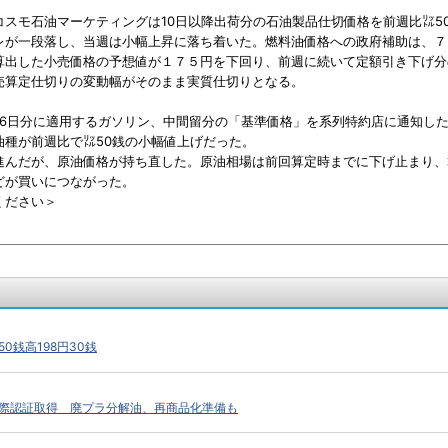
スモ石油マーケティングは10日以降出荷分の石油製品仕切価格を前週比㍑5
レが一段落し、当週は小幅上昇に落ち着いた。燃料油価格への政府補助は、７
算出した小売価格の予想値が１７５円を下回り、前週に続いて定額引き下げ分
売算定仕切りの変動幅がそのまま実質仕切りとなる。
16日分に適用するガソリン、中間留分の「基準価格」を系列特約店に通知し
油種が前週比で㍑50銭の小幅値上げだった。
んだが、原油価格が持ち直した。原油相場は前回算定時までに下げ止まり、
どが買いにつながった。
ください＞
0銭高198円30銭
際認証取得 廃プラ分解油、再商品化準備も