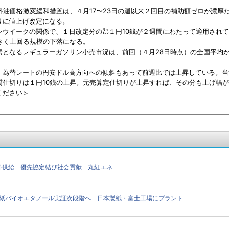
料油価格激変緩和措置は、４月17〜23日の週以来２回目の補助額ゼロが濃厚
りに値上げ改定になる。
ウイークの関係で、１日改定分の㍑１円10銭が２週間にわたって適用されて
きく上回る規模の下落になる。
となるレギュラーガソリン小売市況は、前回（４月28日時点）の全国平均が１
為替レートの円安ドル高方向への傾斜もあって前週比では上昇している。当週
質仕切りは１円10銭の上昇。元売算定仕切りが上昇すれば、その分も上げ幅
ください＞
燃料供給 優先協定結び社会貢献 丸紅エネ
紙バイオエタノール実証次段階へ 日本製紙・富士工場にプラント