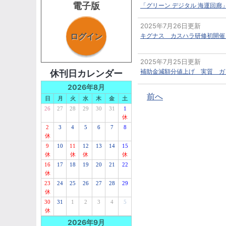
電子版
「グリーン デジタル 海運回廊
2025年7月26日更新
ログイン
キグナス カスハラ研修初開催
2025年7月25日更新
補助金減額分値上げ 実質 ガ
休刊日カレンダー
2026年8月
前へ
日
月
火
水
木
金
土
26
27
28
29
30
31
1
休
2
3
4
5
6
7
8
休
9
10
11
12
13
14
15
休
休
休
休
16
17
18
19
20
21
22
休
23
24
25
26
27
28
29
休
30
31
1
2
3
4
5
休
2026年9月