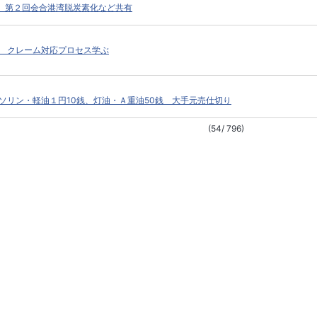
」 第２回会合港湾脱炭素化など共有
 クレーム対応プロセス学ぶ
ソリン・軽油１円10銭、灯油・Ａ重油50銭 大手元売仕切り
(54/ 796)