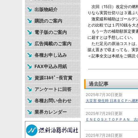
次回（15日）改定分の燃
出版物紹介
りなら実質仕切りは３週ぶ
激変緩和補助はゴールデン
購読のご案内
との比較では１円10銭を大
もう一方の補助額算定要素
電子版のご案内
に超すとは予想しにくい。
広告掲載のご案内
ただ足元の原油コストは、
据え置きで収まっても、実
各種お申し込み
＜記事全文は本紙をご購読
FAX申込み用紙
資源ｴﾈﾙｷﾞｰ長官賞
過去記事
アンケートに回答
2025年7月30日更新
各種お問い合わせ
大災害 発生時 日本ＢＣＰへ
業界カレンダー
2025年7月29日更新
ＥＮＥＯＳとＴＯＰＰＡＮ 古
2025年7月28日更新