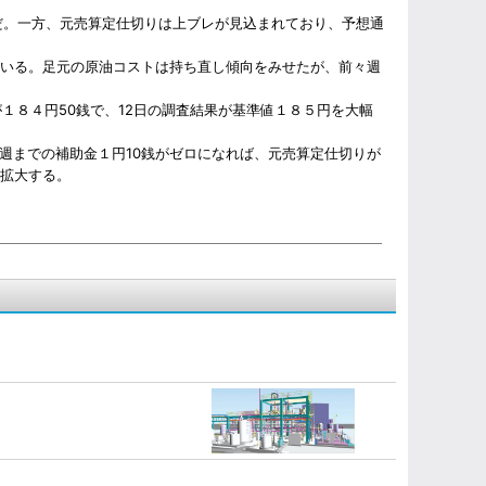
だ。一方、元売算定仕切りは上ブレが見込まれており、予想通
いる。足元の原油コストは持ち直し傾向をみせたが、前々週
８４円50銭で、12日の調査結果が基準値１８５円を大幅
までの補助金１円10銭がゼロになれば、元売算定仕切りが
が拡大する。