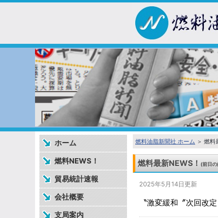
燃料油脂新聞社 ホーム
＞ 燃料
ホーム
燃料NEWS！
燃料最新NEWS！
(前日の
貿易統計速報
2025年5月14日更新
会社概要
〝激変緩和〞次回改定
支局案内