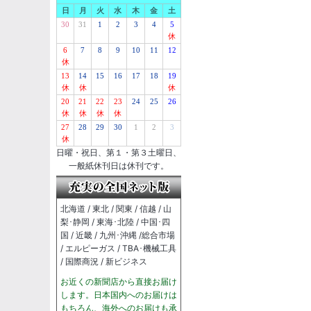
日
月
火
水
木
金
土
30
31
1
2
3
4
5
休
6
7
8
9
10
11
12
休
13
14
15
16
17
18
19
休
休
休
20
21
22
23
24
25
26
休
休
休
休
27
28
29
30
1
2
3
休
日曜・祝日、第１・第３土曜日、
一般紙休刊日は休刊です。
北海道 / 東北 / 関東 / 信越 / 山
梨･静岡 / 東海･北陸 / 中国･四
国 / 近畿 / 九州･沖縄 /総合市場
/ エルピーガス / TBA･機械工具
/ 国際商況 / 新ビジネス
お近くの新聞店から直接お届け
します。日本国内へのお届けは
もちろん、海外へのお届けも承