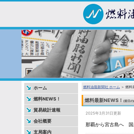
燃料油脂新聞社 ホーム
＞ 燃料
ホーム
燃料NEWS！
燃料最新NEWS！
(前日の
貿易統計速報
2025年3月31日更新
会社概要
那覇から宮古島へ 国
支局案内