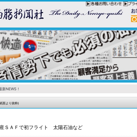
最新NEWS！
紙面より抜粋)
産ＳＡＦで初フライト 太陽石油など