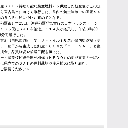
産ＳＡＦ（持続可能な航空燃料）を供給した航空便がこのほ
から宮古島市に向けて飛行した。県内の航空路線での国産ＳＡ
油のＳＡＦ供給は今回が初めてとなる。
那覇市）で25日、沖縄那覇発宮古行の日本トランスオーシ
５６５便にＳＡＦを給油。１１４人が搭乗し、午後３時30
5分間飛行した。
業所（同県西原町）で、Ｊ－オイルミルズが県内街路樹（テ
ミア）種子から生成した純度１００％の「ニートＳＡＦ」と従
を混合。品質確認や輸送手配も担った。
ー・産業技術総合開発機構（ＮＥＤＯ）の助成事業の一環と
後は県内でのＳＡＦの原料栽培や使用拡大に取り組む。
をご購読ください＞