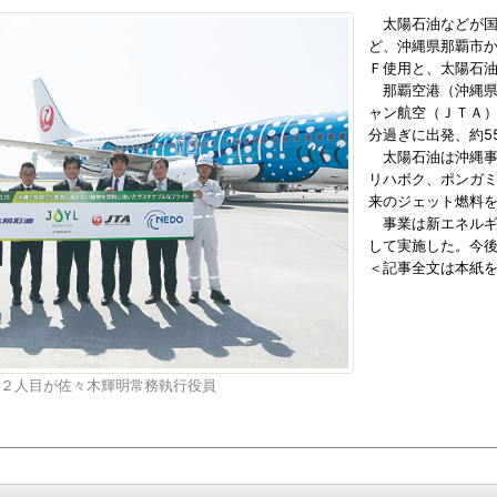
太陽石油などが国
ど、沖縄県那覇市
Ｆ使用と、太陽石
那覇空港（沖縄県
ャン航空（ＪＴＡ）
分過ぎに出発、約5
太陽石油は沖縄事
リハボク、ポンガ
来のジェット燃料
事業は新エネルギ
して実施した。今
＜記事全文は本紙
２人目が佐々木輝明常務執行役員