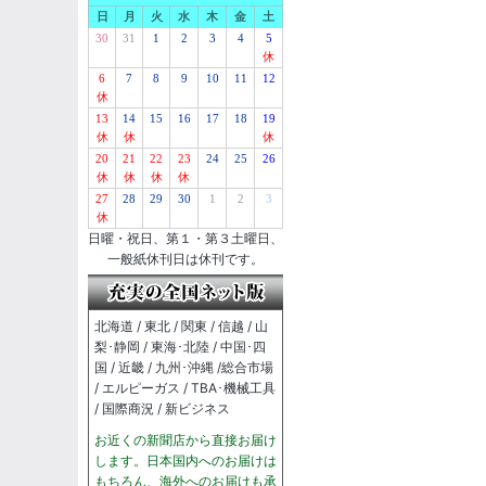
日
月
火
水
木
金
土
30
31
1
2
3
4
5
休
6
7
8
9
10
11
12
休
13
14
15
16
17
18
19
休
休
休
20
21
22
23
24
25
26
休
休
休
休
27
28
29
30
1
2
3
休
日曜・祝日、第１・第３土曜日、
一般紙休刊日は休刊です。
北海道 / 東北 / 関東 / 信越 / 山
梨･静岡 / 東海･北陸 / 中国･四
国 / 近畿 / 九州･沖縄 /総合市場
/ エルピーガス / TBA･機械工具
/ 国際商況 / 新ビジネス
お近くの新聞店から直接お届け
します。日本国内へのお届けは
もちろん、海外へのお届けも承