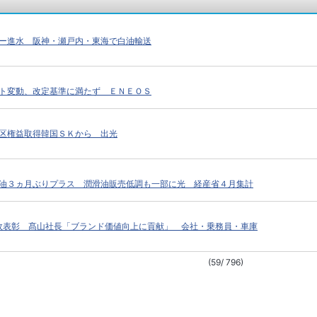
ー進水 阪神・瀬戸内・東海で白油輸送
ト変動、改定基準に満たず ＥＮＥＯＳ
区権益取得韓国ＳＫから 出光
油３ヵ月ぶりプラス 潤滑油販売低調も一部に光 経産省４月集計
事故表彰 髙山社長「ブランド価値向上に貢献」 会社・乗務員・車庫
(59/ 796)