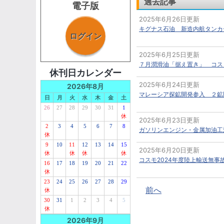
過去記事
電子版
2025年6月26日更新
キグナス石油 新造内航タンカ
ログイン
2025年6月25日更新
７月潤滑油「据え置き」 コス
休刊日カレンダー
2025年6月24日更新
2026年8月
マレーシア探鉱開発参入 ２鉱
日
月
火
水
木
金
土
26
27
28
29
30
31
1
休
2025年6月23日更新
2
3
4
5
6
7
8
ガソリンエンジン・金属加油工
休
9
10
11
12
13
14
15
2025年6月20日更新
休
休
休
休
コスモ2024年度陸上輸送無
16
17
18
19
20
21
22
休
23
24
25
26
27
28
29
前へ
休
30
31
1
2
3
4
5
休
2026年9月