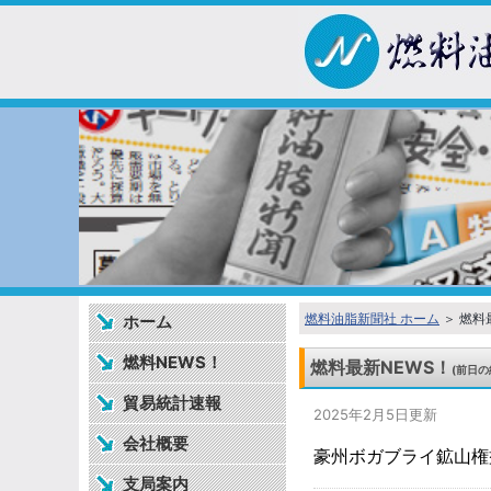
燃料油脂新聞社 ホーム
＞ 燃料
ホーム
燃料NEWS！
燃料最新NEWS！
(前日の
貿易統計速報
2025年2月5日更新
会社概要
豪州ボガブライ鉱山権
支局案内