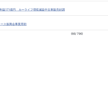
利益171億円 カーライフ増収減益中古車販売好調
レース振興会事業用初
(66/ 796)