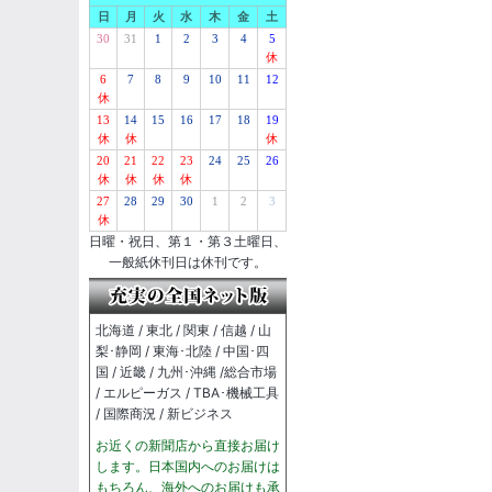
日
月
火
水
木
金
土
30
31
1
2
3
4
5
休
6
7
8
9
10
11
12
休
13
14
15
16
17
18
19
休
休
休
20
21
22
23
24
25
26
休
休
休
休
27
28
29
30
1
2
3
休
日曜・祝日、第１・第３土曜日、
一般紙休刊日は休刊です。
北海道 / 東北 / 関東 / 信越 / 山
梨･静岡 / 東海･北陸 / 中国･四
国 / 近畿 / 九州･沖縄 /総合市場
/ エルピーガス / TBA･機械工具
/ 国際商況 / 新ビジネス
お近くの新聞店から直接お届け
します。日本国内へのお届けは
もちろん、海外へのお届けも承