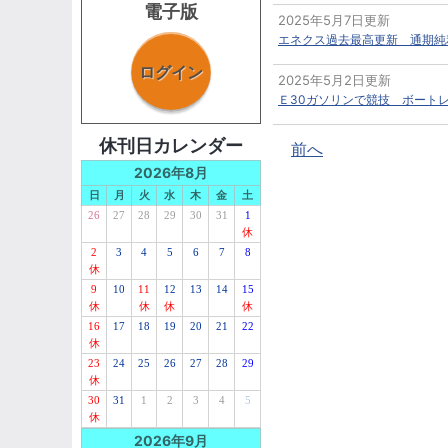
電子版
2025年5月7日更新
エネクス過去最高更新 通期純
ログイン
2025年5月2日更新
Ｅ30ガソリンで競技 ボート
休刊日カレンダー
前へ
2026年8月
日
月
火
水
木
金
土
26
27
28
29
30
31
1
休
2
3
4
5
6
7
8
休
9
10
11
12
13
14
15
休
休
休
休
16
17
18
19
20
21
22
休
23
24
25
26
27
28
29
休
30
31
1
2
3
4
5
休
2026年9月