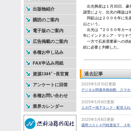
出光興産は１月30日、豪
出版物紹介
譲受により、出光の権益は9
同鉱山は２００６年に生産
購読のご案内
山という。
出光は〝２０５０年カーボ
電子版のご案内
年にインドネシア・マリナ
広告掲載のご案内
一方で石炭需要家への供給
続に必要と判断した。
各種お申し込み
FAX申込み用紙
過去記事
資源ｴﾈﾙｷﾞｰ長官賞
2025年5月10日更新
アンケートに回答
デジタル関連本格始動 スマホ
各種お問い合わせ
2025年5月9日更新
業界カレンダー
エネ庁ー地下タンク・配管入れ
2025年5月8日更新
週間コスト４円程度低下 ３年