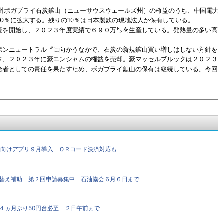
州ボガブライ石炭鉱山（ニューサウスウェールズ州）の権益のうち、中国電力
0％に拡大する。残りの10％は日本製鉄の現地法人が保有している。
を開始し、２０２３年度実績で６９０万㌧を生産している。発熱量の多い高
ンニュートラル〞に向かうなかで、石炭の新規鉱山買い増しはしない方針を
ウ、２０２３年に豪エンシャムの権益を売却。豪マッセルブルックは２０２３
者としての責任を果たすため、ボガブライ鉱山の保有は継続している。今回
 向けアプリ９月導入 ＱＲコード決済対応も
替え補助 第２回申請募集中 石油協会６月６日まで
４ヵ月ぶり50円台必至 ２日午前まで