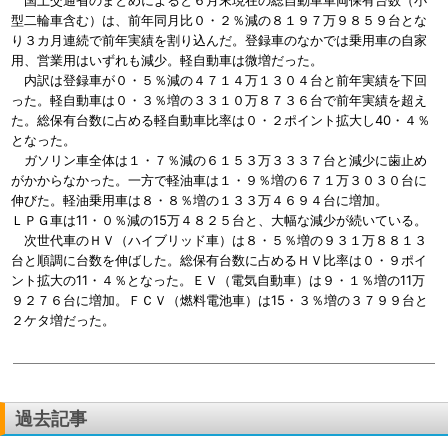
国土交通省のまとめによると６月末現在の総自動車車両保有台数（小
型二輪車含む）は、前年同月比０・２％減の８１９７万９８５９台とな
り３カ月連続で前年実績を割り込んだ。登録車のなかでは乗用車の自家
用、営業用はいずれも減少。軽自動車は微増だった。
内訳は登録車が０・５％減の４７１４万１３０４台と前年実績を下回
った。軽自動車は０・３％増の３３１０万８７３６台で前年実績を超え
た。総保有台数に占める軽自動車比率は０・２ポイント拡大し40・４％
となった。
ガソリン車全体は１・７％減の６１５３万３３３７台と減少に歯止め
がかからなかった。一方で軽油車は１・９％増の６７１万３０３０台に
伸びた。軽油乗用車は８・８％増の１３３万４６９４台に増加。
ＬＰＧ車は11・０％減の15万４８２５台と、大幅な減少が続いている。
次世代車のＨＶ（ハイブリッド車）は８・５％増の９３１万８８１３
台と順調に台数を伸ばした。総保有台数に占めるＨＶ比率は０・９ポイ
ント拡大の11・４％となった。ＥＶ（電気自動車）は９・１％増の11万
９２７６台に増加。ＦＣＶ（燃料電池車）は15・３％増の３７９９台と
２ケタ増だった。
過去記事