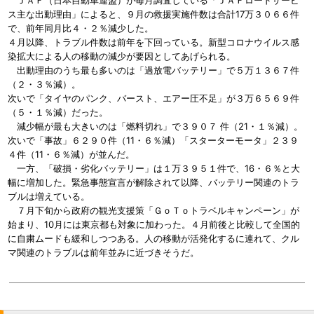
ＪＡＦ（日本自動車連盟）が毎月調査している「ＪＡＦロードサービ
ス主な出動理由」によると、９月の救援実施件数は合計17万３０６６件
で、前年同月比４・２％減少した。
４月以降、トラブル件数は前年を下回っている。新型コロナウイルス感
染拡大による人の移動の減少が要因としてあげられる。
出動理由のうち最も多いのは「過放電バッテリー」で５万１３６７件
（２・３％減）。
次いで「タイヤのパンク、バースト、エアー圧不足」が３万６５６９件
（５・１％減）だった。
減少幅が最も大きいのは「燃料切れ」で３９０７ 件（21・１％減）。
次いで「事故」６２９０件（11・６％減）「スターターモータ」２３９
４件（11・６％減）が並んだ。
一方、「破損・劣化バッテリー」は１万３９５１件で、16・６％と大
幅に増加した。緊急事態宣言が解除されて以降、バッテリー関連のトラ
ブルは増えている。
７月下旬から政府の観光支援策「ＧｏＴｏトラベルキャンペーン」が
始まり、10月には東京都も対象に加わった。４月前後と比較して全国的
に自粛ムードも緩和しつつある。人の移動が活発化するに連れて、クル
マ関連のトラブルは前年並みに近づきそうだ。