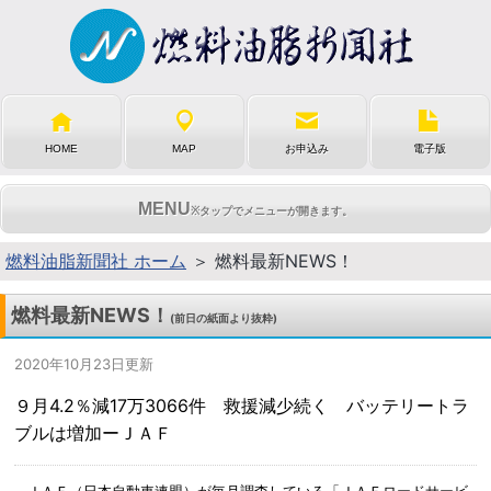
HOME
MAP
お申込み
電子版
MENU
※タップでメニューが開きます。
燃料油脂新聞社 ホーム
＞ 燃料最新NEWS！
燃料最新NEWS！
(前日の紙面より抜粋)
2020年10月23日更新
９月4.2％減17万3066件 救援減少続く バッテリートラ
ブルは増加ーＪＡＦ