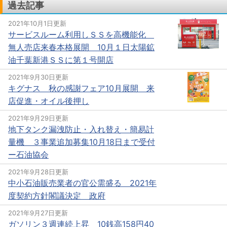
過去記事
2021年10月1日更新
サービスルーム利用しＳＳを高機能化
無人売店来春本格展開 10月１日太陽鉱
油千葉新港ＳＳに第１号開店
2021年9月30日更新
キグナス 秋の感謝フェア10月展開 来
店促進・オイル後押し
2021年9月29日更新
地下タンク漏洩防止・入れ替え・簡易計
量機 ３事業追加募集10月18日まで受付
ー石油協会
2021年9月28日更新
中小石油販売業者の官公需盛る 2021年
度契約方針閣議決定 政府
2021年9月27日更新
ガソリン３週連続上昇 10銭高158円40