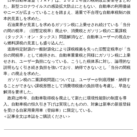
日本自動車連盟（ＪＡＦ）は、２０２１年度の税制改正要望をまとめ
た。新型コロナウイルスの感染拡大防止にともない、自動車の利用価値
やニーズが広まっていることを踏まえ、過重で不合理な自動車税制の抜
本的見直しを求めた。
石油業界が見直しを求めるガソリン税に上乗せされ続けている「当分
の間の税率」（旧暫定税率）廃止や、消費税とガソリン税の二重課税
（タックス・オン・タックス）問題解消など、自動車ユーザーの視点か
ら燃料課税の見直しも盛り込んだ。
道路特定財源の一般財源化により課税根拠を失った旧暫定税率が「当
分の間税率」として維持され、自動車重量税と同様にガソリン税に上乗
せされ、ユーザー負担になっている。こうした税体系に対し、論理的な
説明もなく引き続き負担を強いており、納得できないとし「当分の間税
率」の廃止を求めた。
ガソリン税の二重課税問題については、ユーザーが到底理解・納得す
ることができない課税形態として消費増税後の負担増を考慮し、早急な
解消を要求した。
政府は昨年、自動車取得税を廃止して新たに環境性能割の制度を導
入。自動車税の恒久引き下げは実現したものの、対象は新車の新規登録
を受ける自家用乗用車（登録車）に限定している。
＜記事全文は本誌をご購読ください＞