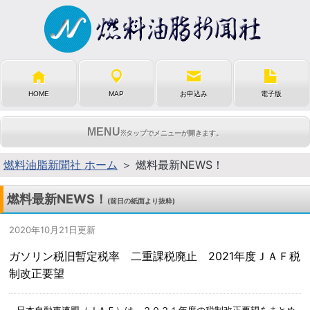
HOME
MAP
お申込み
電子版
MENU
※タップでメニューが開きます。
燃料油脂新聞社 ホーム
＞ 燃料最新NEWS！
燃料最新NEWS！
(前日の紙面より抜粋)
2020年10月21日更新
ガソリン税旧暫定税率 二重課税廃止 2021年度ＪＡＦ税
制改正要望