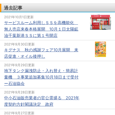
過去記事
2021年10月1日更新
サービスルーム利用しＳＳを高機能化
無人売店来春本格展開 10月１日太陽鉱
油千葉新港ＳＳに第１号開店
2021年9月30日更新
キグナス 秋の感謝フェア10月展開 来
店促進・オイル後押し
2021年9月29日更新
地下タンク漏洩防止・入れ替え・簡易計
量機 ３事業追加募集10月18日まで受付
ー石油協会
2021年9月28日更新
中小石油販売業者の官公需盛る 2021年
度契約方針閣議決定 政府
2021年9月27日更新