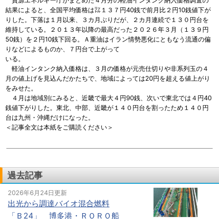
資源エネルギー庁がまとめた４月分の軽油インタンク納入価格調査の
結果によると、全国平均価格は㍑１３７円40銭で前月比２円10銭値下が
りした。下落は１月以来、３カ月ぶりだが、２カ月連続で１３０円台を
維持している。２０１３年以降の最高だった２０２６年３月（１３９円
50銭）を２円10銭下回る。Ａ重油はイラン情勢悪化にともなう流通の偏
りなどによるものか、７円台で上がって
いる。
軽油インタンク納入価格は、３月の価格が元売仕切りや非系列玉の４
月の値上げを見込んだかたちで、地域によっては20円を超える値上がり
をみせた。
４月は地域別にみると、近畿で最大４円90銭、次いで東北では４円40
銭値下がりした。東北、中部、近畿が１４０円台を割ったため１４０円
台は九州・沖縄だけになった。
＜記事全文は本紙をご購読ください＞
過去記事
2026年6月24日更新
出光から調達バイオ混合燃料
「Ｂ24」 博多港・ＲＯＲＯ船