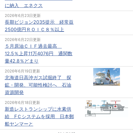
に納入 エネクス
2026年6月23日更新
長期ビジョン2035提示 経常益
2500億円ＲＯＩＣ８％以上
2026年6月22日更新
５月原油ＣＩＦ過去最高
12.5％上昇11万4076円 通関数
量42.8％どまり
2026年6月19日更新
北海道日高沖ガス試掘終了 探
鉱・開発、可能性検討へ 石油
資源開発
2026年6月18日更新
新造レストランシップに水素供
給 FＣシステムを採用 日本郵
船ヤンマーと