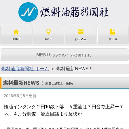
HOME
MAP
お申込み
電子版
MENU
※タップでメニューが開きます。
燃料油脂新聞社 ホーム
＞ 燃料最新NEWS！
燃料最新NEWS！
(前日の紙面より抜粋)
2026年6月8日更新
軽油インタンク２円10銭下落 Ａ重油は７円台で上昇ーエ
ネ庁４月分調査 流通目詰まり反映か