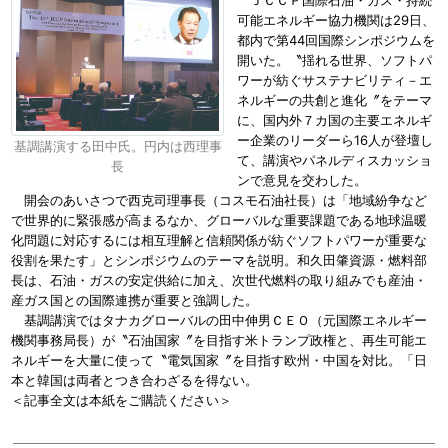
ＪＣＣＰ国際石油・ガス・持続
可能エネルギー協力機関は29日、
都内で第44回国際シンポジウムを
開いた。〝揺れる世界、ソフトパ
ワーが紡ぐサステナビリティ－エ
ネルギーの共創と進化〞をテーマ
に、国内外７カ国の主要エネルギ
ー企業のリーダーら16人が登壇し
基調講演する田中氏。円内は西理事
て、講演やパネルディスカッショ
長
ンで意見を交わした。
開会のあいさつで西克司理事長（コスモ石油社長）は「地域紛争など
で世界的に緊張感が高まるなか、グローバルな重要課題である地球温暖
化問題に対応するには相互理解と信頼関係が紡ぐソフトパワーが重要な
役割を果たす」とシンポジウムのテーマを説明。和久田肇資源・燃料部
長は、石油・ガスの安定供給に加え、次世代燃料の取り組みでも産油・
産ガス国との国際連携が重要と強調した。
基調講演ではタナカグローバルの田中伸男ＣＥＯ（元国際エネルギー
機関事務局長）が〝石油国家〞を目指す米トランプ政権と、再生可能エ
ネルギーを大量に使って〝電気国家〞を目指す欧州・中国を対比。「日
本と韓国は両者とつき合わざるを得ない。
＜記事全文は本紙をご購読ください＞