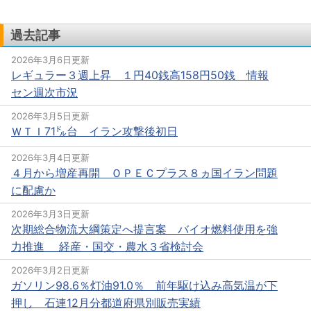
過去記事
2026年3月6日更新
レギュラー３週上昇 １円40銭高158円50銭 情報
セン週次市況
2026年3月5日更新
ＷＴＩ71㌦台 イラン攻撃後初日
2026年3月4日更新
４月から増産再開 ＯＰＥＣプラス８ヵ国イラン問題
に配慮か
2026年3月3日更新
次期総合物流大綱策定へ提言案 バイオ燃料使用を強
力推進 経産・国交・農水３省検討会
2026年3月2日更新
ガソリン98.6％灯油91.0％ 前年駆け込み高気温が下
押し 石連12月分都道府県別販売実績