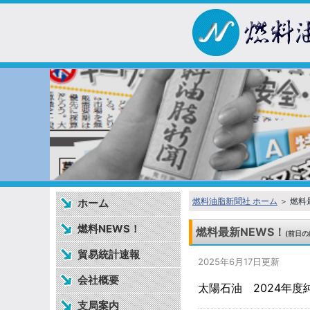
燃料油脂新聞社 ホーム
＞ 燃料
ホーム
燃料NEWS！
燃料最新NEWS！
(前日の
貿易統計速報
2025年6月17日更新
会社概要
太陽石油 2024年
支局案内