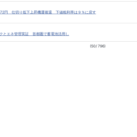
172円 仕切り低下上昇機運後退 下値粗利率は９％に戻す
クとエネ管理実証 首都圏で蓄電池活用し
(50/ 796)