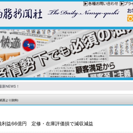
最新NEWS！
紙面より抜粋)
度純利益66億円 定修・在庫評価損で減収減益