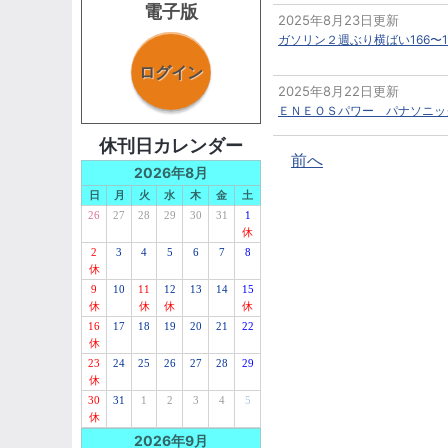
電子版
2025年8月23日更新
ガソリン２週ぶり横ばい166〜
ログイン
2025年8月22日更新
ＥＮＥＯＳパワー パナソニッ
休刊日カレンダー
前へ
2026年8月
日
月
火
水
木
金
土
26
27
28
29
30
31
1
休
2
3
4
5
6
7
8
休
9
10
11
12
13
14
15
休
休
休
休
16
17
18
19
20
21
22
休
23
24
25
26
27
28
29
休
30
31
1
2
3
4
5
休
2026年9月