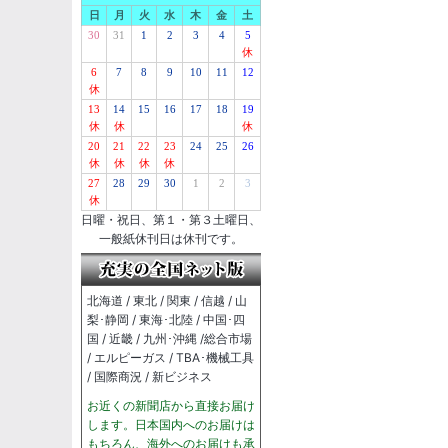
日
月
火
水
木
金
土
30
31
1
2
3
4
5
休
6
7
8
9
10
11
12
休
13
14
15
16
17
18
19
休
休
休
20
21
22
23
24
25
26
休
休
休
休
27
28
29
30
1
2
3
休
日曜・祝日、第１・第３土曜日、
一般紙休刊日は休刊です。
北海道 / 東北 / 関東 / 信越 / 山
梨･静岡 / 東海･北陸 / 中国･四
国 / 近畿 / 九州･沖縄 /総合市場
/ エルピーガス / TBA･機械工具
/ 国際商況 / 新ビジネス
お近くの新聞店から直接お届け
します。日本国内へのお届けは
もちろん、海外へのお届けも承