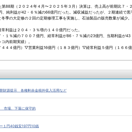
第88期（２０２４年４月〜２０２５年３月）決算は、売上高が前期比７・２
円、純利益が42・６％減の66億円だった。減収減益だったが、２期連続で黒
冬季の大定修の２回の定期修理工事を実施し、石油製品の販売数量が減少。
常利益は２０４・３％増の１４０億円だった。
１％減の７００７億円、経常利益が86・７％減の23億円、当期利益が43
コ内前期実績）。
４４４億円）▽営業利益16億円（１８３億円）▽経常利益５億円（１６６億
替財源提示 各種剰余金税外収入活用など
く 市場、下落に保守的
１円40銭安197円10銭