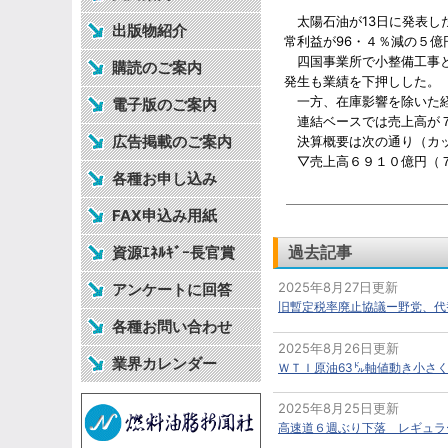
太陽石油が13日に発表した
出版物紹介
常利益が96・４％減の５億
四国事業所で小整備工事と
購読のご案内
発生も業績を下押しした。
一方、在庫影響を除いた経
電子版のご案内
連結ベースでは売上高が７・
広告掲載のご案内
決算概要は次の通り（カッ
▽売上高６９１０億円（７
各種お申し込み
FAX申込み用紙
過去記事
資源ｴﾈﾙｷﾞｰ長官賞
2025年8月27日更新
アンケートに回答
旧暫定税率廃止協議ー野党、代
各種お問い合わせ
2025年8月26日更新
業界カレンダー
ＷＴＩ原油63㌦軸値動き小さ
2025年8月25日更新
高速道６週ぶり下落 レギュラー