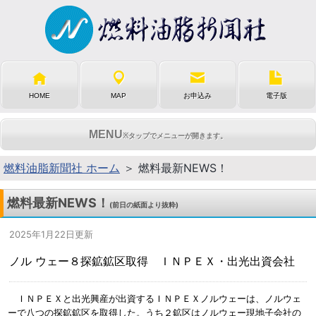
HOME
MAP
お申込み
電子版
MENU
※タップでメニューが開きます。
燃料油脂新聞社 ホーム
＞ 燃料最新NEWS！
燃料最新NEWS！
(前日の紙面より抜粋)
2025年1月22日更新
ノル ウェー８探鉱鉱区取得 ＩＮＰＥＸ・出光出資会社
ＩＮＰＥＸと出光興産が出資するＩＮＰＥＸノルウェーは、ノルウェ
ーで八つの探鉱鉱区を取得した。うち２鉱区はノルウェー現地子会社の