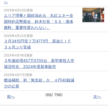
へ
2025年4月23日更新
エリア理事と親睦深める 丸紅エネー全
国特約店懇親会 鈴木社長「ＳＳ・液体
燃料、重要性変わらない」
2025年4月22日更新
３月3415円安７万4771円 原油ＣＩＦ
３ヵ月ぶり安値
2025年4月18日更新
３年連続増457万5705台 新型車投入市
場活性化 2024年度新車販売
2025年4月17日更新
燃油補助 初「無支給」か ４円40銭減
少の公算
(68/ 796)
前へ
次へ