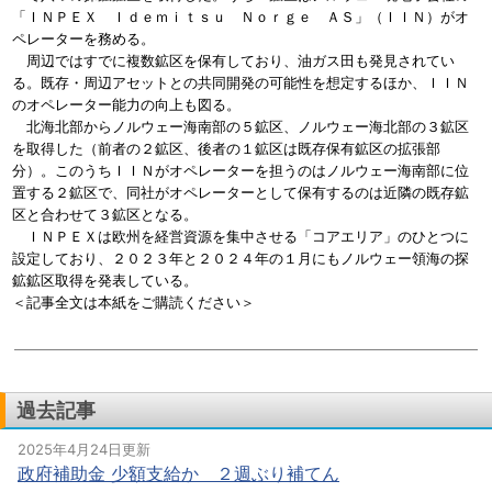
「ＩＮＰＥＸ Ｉｄｅｍｉｔｓｕ Ｎｏｒｇｅ ＡＳ」（ＩＩＮ）がオ
ペレーターを務める。
周辺ではすでに複数鉱区を保有しており、油ガス田も発見されてい
る。既存・周辺アセットとの共同開発の可能性を想定するほか、ＩＩＮ
のオペレーター能力の向上も図る。
北海北部からノルウェー海南部の５鉱区、ノルウェー海北部の３鉱区
を取得した（前者の２鉱区、後者の１鉱区は既存保有鉱区の拡張部
分）。このうちＩＩＮがオペレーターを担うのはノルウェー海南部に位
置する２鉱区で、同社がオペレーターとして保有するのは近隣の既存鉱
区と合わせて３鉱区となる。
ＩＮＰＥＸは欧州を経営資源を集中させる「コアエリア」のひとつに
設定しており、２０２３年と２０２４年の１月にもノルウェー領海の探
鉱鉱区取得を発表している。
＜記事全文は本紙をご購読ください＞
過去記事
2025年4月24日更新
政府補助金 少額支給か ２週ぶり補てん