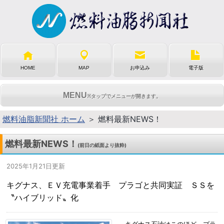
HOME
MAP
お申込み
電子版
MENU
※タップでメニューが開きます。
燃料油脂新聞社 ホーム
＞ 燃料最新NEWS！
燃料最新NEWS！
(前日の紙面より抜粋)
2025年1月21日更新
キグナス、ＥＶ充電事業着手 プラゴと共同実証 ＳＳを
〝ハイブリッド〟化