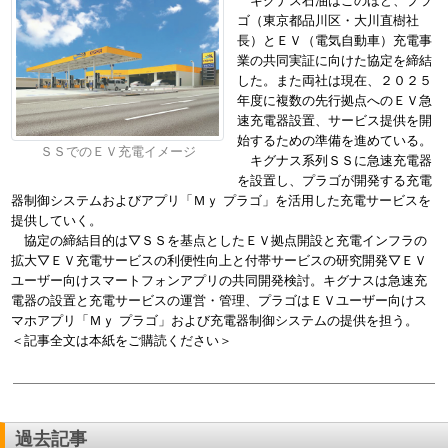
キグナス石油はこのほど、プラ
ゴ（東京都品川区・大川直樹社
長）とＥＶ（電気自動車）充電事
業の共同実証に向けた協定を締結
した。また両社は現在、２０２５
年度に複数の先行拠点へのＥＶ急
速充電器設置、サービス提供を開
始するための準備を進めている。
ＳＳでのＥＶ充電イメージ
キグナス系列ＳＳに急速充電器
を設置し、プラゴが開発する充電
器制御システムおよびアプリ「Ｍｙ プラゴ」を活用した充電サービスを
提供していく。
協定の締結目的は▽ＳＳを基点としたＥＶ拠点開設と充電インフラの
拡大▽ＥＶ充電サービスの利便性向上と付帯サービスの研究開発▽ＥＶ
ユーザー向けスマートフォンアプリの共同開発検討。キグナスは急速充
電器の設置と充電サービスの運営・管理、プラゴはＥＶユーザー向けス
マホアプリ「Ｍｙ プラゴ」および充電器制御システムの提供を担う。
＜記事全文は本紙をご購読ください＞
過去記事