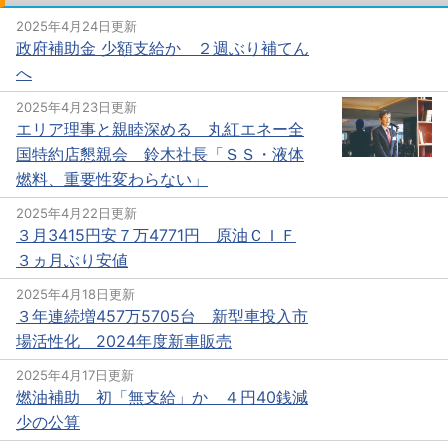
2025年4月24日更新
政府補助金 少額支給か ２週ぶり補てん
へ
2025年4月23日更新
エリア理事と親睦深める 丸紅エネー全
国特約店懇親会 鈴木社長「ＳＳ・液体
燃料、重要性変わらない」
2025年4月22日更新
３月3415円安７万4771円 原油ＣＩＦ
３ヵ月ぶり安値
2025年4月18日更新
３年連続増457万5705台 新型車投入市
場活性化 2024年度新車販売
2025年4月17日更新
燃油補助 初「無支給」か ４円40銭減
少の公算