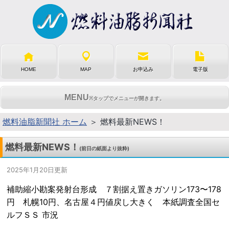
HOME
MAP
お申込み
電子版
MENU
※タップでメニューが開きます。
燃料油脂新聞社 ホーム
＞ 燃料最新NEWS！
燃料最新NEWS！
(前日の紙面より抜粋)
2025年1月20日更新
補助縮小勘案発射台形成 ７割据え置きガソリン173〜178
円 札幌10円、名古屋４円値戻し大きく 本紙調査全国セ
ルフＳＳ 市況