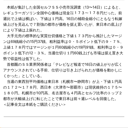
本紙が集計した全国セルフＳＳ小売市況調査（13〜14日）によると、
レギュラーガソリン全国中心価格は現金㍑１７３〜１７８円だった。前
週比で上値は横ばい、下値は１円高。16日の補助金縮小にともなう転嫁
値上げを見込んで７割強の都市が価格を据え置いたが、東日本の底上げ
により下値は上振れた。
大手元売の標準的な実質仕切価格と下値１７３円から推計したマージ
ンは69銭縮小の15円37銭、粗利益率は０・５ポイント低下の９・７％、
上値１７８円ではマージンが１円60銭縮小の19円91銭、粗利率は０・９
ポイント低下の12・３％。当週仕切り１円60銭上げも市場は据え置き大
勢で収益性は低下した。
首都圏のＳＳ業界関係者は「テレビなど報道で16日の値上がりが広く
アナウンスされている手前、仕切りは引き上げられたが価格を動かしに
くかった」としている。
当週の東西別平均価格は東日本（札幌市〜静岡市）が上・下値１円高
の１７２〜１７８円、西日本（大津市〜那覇市）は現状維持の１７５〜
１８０円。札幌市が10円高、名古屋市も４円高とセルフ比率のトップ２
都市が大幅値上げに転じたことで東日本は前々週レベルを回復した。
＜記事全文は本紙をご購読ください＞