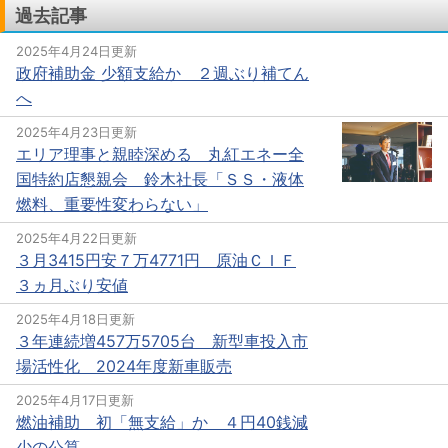
過去記事
2025年4月24日更新
政府補助金 少額支給か ２週ぶり補てん
へ
2025年4月23日更新
エリア理事と親睦深める 丸紅エネー全
国特約店懇親会 鈴木社長「ＳＳ・液体
燃料、重要性変わらない」
2025年4月22日更新
３月3415円安７万4771円 原油ＣＩＦ
３ヵ月ぶり安値
2025年4月18日更新
３年連続増457万5705台 新型車投入市
場活性化 2024年度新車販売
2025年4月17日更新
燃油補助 初「無支給」か ４円40銭減
少の公算