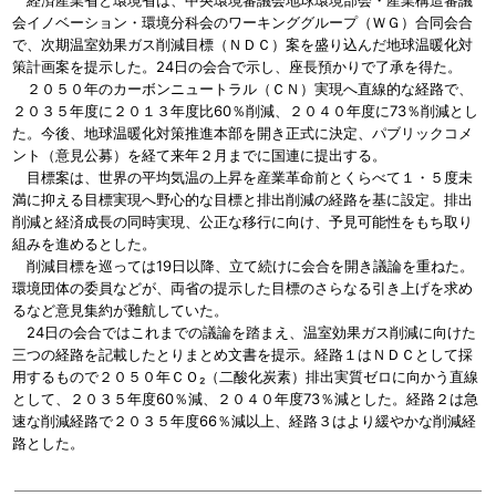
経済産業省と環境省は、中央環境審議会地球環境部会・産業構造審議
会イノベーション・環境分科会のワーキンググループ（ＷＧ）合同会合
で、次期温室効果ガス削減目標（ＮＤＣ）案を盛り込んだ地球温暖化対
策計画案を提示した。24日の会合で示し、座長預かりで了承を得た。
２０５０年のカーボンニュートラル（ＣＮ）実現へ直線的な経路で、
２０３５年度に２０１３年度比60％削減、２０４０年度に73％削減とし
た。今後、地球温暖化対策推進本部を開き正式に決定、パブリックコメ
ント（意見公募）を経て来年２月までに国連に提出する。
目標案は、世界の平均気温の上昇を産業革命前とくらべて１・５度未
満に抑える目標実現へ野心的な目標と排出削減の経路を基に設定。排出
削減と経済成長の同時実現、公正な移行に向け、予見可能性をもち取り
組みを進めるとした。
削減目標を巡っては19日以降、立て続けに会合を開き議論を重ねた。
環境団体の委員などが、両省の提示した目標のさらなる引き上げを求め
るなど意見集約が難航していた。
24日の会合ではこれまでの議論を踏まえ、温室効果ガス削減に向けた
三つの経路を記載したとりまとめ文書を提示。経路１はＮＤＣとして採
用するもので２０５０年ＣＯ₂（二酸化炭素）排出実質ゼロに向かう直線
として、２０３５年度60％減、２０４０年度73％減とした。経路２は急
速な削減経路で２０３５年度66％減以上、経路３はより緩やかな削減経
路とした。