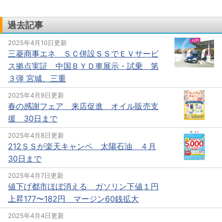
過去記事
2025年4月10日更新
三菱商事エネ ＳＣ併設ＳＳでＥＶサービ
ス拠点実証 中国ＢＹＤ車展示・試乗 第
３弾 宮城、三重
2025年4月9日更新
春の感謝フェア 来店促進 オイル販売支
援 30日まで
2025年4月8日更新
212ＳＳが楽天キャンペ 太陽石油 ４月
30日まで
2025年4月7日更新
値下げ都市ほぼ消える ガソリン下値１円
上昇177〜182円 マージン60銭拡大
2025年4月4日更新