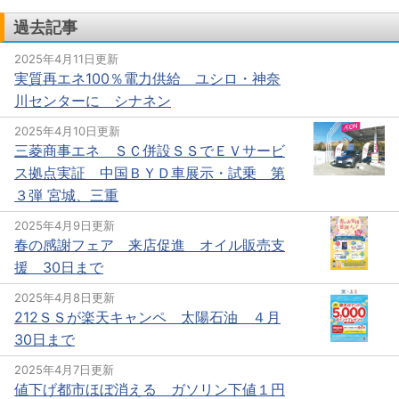
過去記事
2025年4月11日更新
実質再エネ100％電力供給 ユシロ・神奈
川センターに シナネン
2025年4月10日更新
三菱商事エネ ＳＣ併設ＳＳでＥＶサービ
ス拠点実証 中国ＢＹＤ車展示・試乗 第
３弾 宮城、三重
2025年4月9日更新
春の感謝フェア 来店促進 オイル販売支
援 30日まで
2025年4月8日更新
212ＳＳが楽天キャンペ 太陽石油 ４月
30日まで
2025年4月7日更新
値下げ都市ほぼ消える ガソリン下値１円