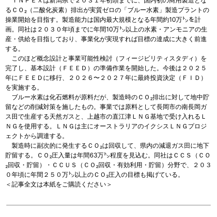
ＩＮＰＥＸは新潟県で２０３１年初頭までに、国内初の商用製造とな
るＣＯ₂（二酸化炭素）排出が実質ゼロの「ブルー水素」製造プラントの
操業開始を目指す。製造能力は国内最大規模となる年間約10万㌧を計
画。同社は２０３０年頃までに年間10万㌧以上の水素・アンモニアの生
産・供給を目指しており、事業化が実現すれば目標の達成に大きく前進
する。
このほど概念設計と事業可能性検討（フィージビリティスタディ）を
完了し、基本設計（ＦＥＥＤ）の準備作業を開始した。今後は２０２５
年にＦＥＥＤに移行、２０２６〜２０２７年に最終投資決定（ＦＩＤ）
を実施する。
ブルー水素は化石燃料が原料だが、製造時のＣＯ₂排出に対して地中貯
留などの削減対策を施したもの。事業では原料として長岡市の南長岡ガ
ス田で生産する天然ガスと、上越市の直江津ＬＮＧ基地で受け入れるＬ
ＮＧを使用する。ＬＮＧは主にオーストラリアのイクシスＬＮＧプロジ
ェクトから調達する。
製造時に副次的に発生するＣＯ₂は回収して、県内の減退ガス田に地下
貯留する。ＣＯ₂圧入量は年間63万㌧程度を見込む。同社はＣＣＳ（ＣＯ
₂回収・貯留）・ＣＣＵＳ（ＣＯ₂回収・有効利用・貯留）分野で、２０３
０年頃に年間２５０万㌧以上のＣＯ₂圧入の目標も掲げている。
＜記事全文は本紙をご購読ください＞