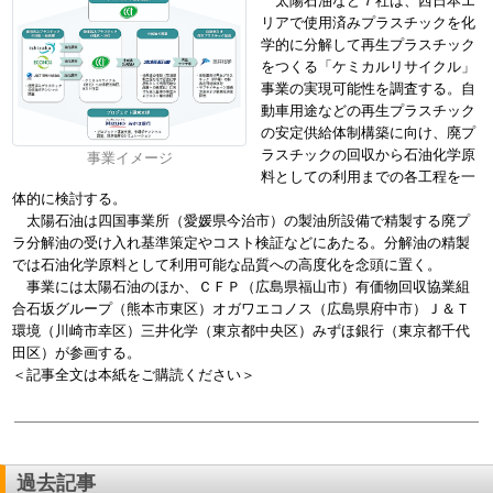
太陽石油など７社は、西日本エ
リアで使用済みプラスチックを化
学的に分解して再生プラスチック
をつくる「ケミカルリサイクル」
事業の実現可能性を調査する。自
動車用途などの再生プラスチック
の安定供給体制構築に向け、廃プ
ラスチックの回収から石油化学原
事業イメージ
料としての利用までの各工程を一
体的に検討する。
太陽石油は四国事業所（愛媛県今治市）の製油所設備で精製する廃プ
ラ分解油の受け入れ基準策定やコスト検証などにあたる。分解油の精製
では石油化学原料として利用可能な品質への高度化を念頭に置く。
事業には太陽石油のほか、ＣＦＰ（広島県福山市）有価物回収協業組
合石坂グループ（熊本市東区）オガワエコノス（広島県府中市）Ｊ＆Ｔ
環境（川崎市幸区）三井化学（東京都中央区）みずほ銀行（東京都千代
田区）が参画する。
＜記事全文は本紙をご購読ください＞
過去記事