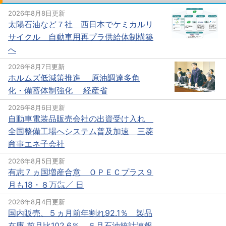
2026年8月8日更新
太陽石油など７社 西日本でケミカルリ
サイクル 自動車用再プラ供給体制構築
へ
2026年8月7日更新
ホルムズ低減策推進 原油調達多角
化・備蓄体制強化 経産省
2026年8月6日更新
自動車電装品販売会社の出資受け入れ
全国整備工場へシステム普及加速 三菱
商事エネ子会社
2026年8月5日更新
有志７ヵ国増産合意 ＯＰＥＣプラス９
月も18・８万㌭／ 日
2026年8月4日更新
国内販売、５ヵ月前年割れ92.1％ 製品
在庫 前月比102.6％ ６月石油統計速報