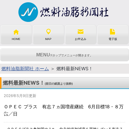
HOME
MAP
お申込み
電子版
MENU
※タップでメニューが開きます。
燃料油脂新聞社 ホーム
＞ 燃料最新NEWS！
燃料最新NEWS！
(前日の紙面より抜粋)
2026年5月9日更新
ＯＰＥＣ プラス 有志７ヵ国増産継続 6月目標18・８万
㌭／日