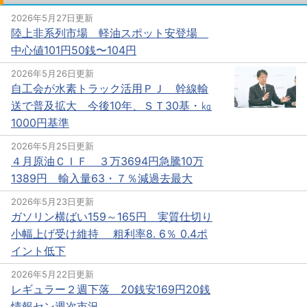
2026年5月27日更新
陸上非系列市場 軽油スポット安登場
中心値101円50銭〜104円
2026年5月26日更新
自工会が水素トラック活用ＰＪ 幹線輸
送で普及拡大 今後10年、ＳＴ30基・㎏
1000円基準
2026年5月25日更新
４月原油ＣＩＦ ３万3694円急騰10万
1389円 輸入量63・７％減過去最大
2026年5月23日更新
ガソリン横ばい159～165円 実質仕切り
小幅上げ受け維持 粗利率8. 6％ 0.4ポ
イント低下
2026年5月22日更新
レギュラー２週下落 20銭安169円20銭
情報セン週次市況