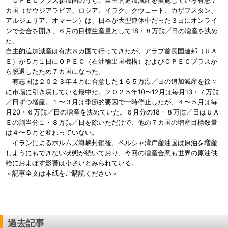
ＯＰＥＣプラス参加国のうち、自主的追加減産を実施している有志７
カ国（サウジアラビア、ロシア、イラク、クウェート、カザフスタン、
アルジェリア、オマーン）は、日本が大型連休中だった３日にオンライ
ンで会合を開き、６月の目標生産量として18・８万㌭／日の増産を決め
た。
自主的追加減産は有志８カ国で行ってきたが、アラブ首長国連邦（ＵＡ
Ｅ）が５月１日にＯＰＥＣ（石油輸出国機構）およびＯＰＥＣプラスか
ら脱退したため７カ国になった。
有志国は２０２３年４月に合意した１６５万㌭／日の追加減産を徐々
に市場に引き戻している最中だ。２０２５年10〜12月は毎月13・７万㌭
／日ずつ増産。１〜３月は季節的要因で一時停止したが、４〜５月は毎
月20・６万㌭／日の増産を決めていた。６月分の18・８万㌭／日はＵＡ
Ｅの割当分１・８万㌭／日を除いただけで、他の７カ国の増産目標数量
は４〜５月と変わっていない。
イランによるホルムズ海峡封鎖後、ペルシャ湾岸産油国は原油を増産
しようにもできない状態が続いており、今回の増産合意も世界の原油供
給におよぼす影響は小さいとみられている。
＜記事全文は本紙をご購読ください＞
過去記事