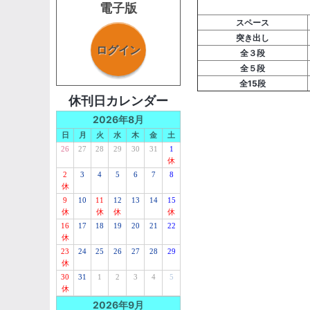
電子版
スペース
突き出し
ログイン
全３段
全５段
全15段
休刊日カレンダー
2026年8月
日
月
火
水
木
金
土
26
27
28
29
30
31
1
休
2
3
4
5
6
7
8
休
9
10
11
12
13
14
15
休
休
休
休
16
17
18
19
20
21
22
休
23
24
25
26
27
28
29
休
30
31
1
2
3
4
5
休
2026年9月