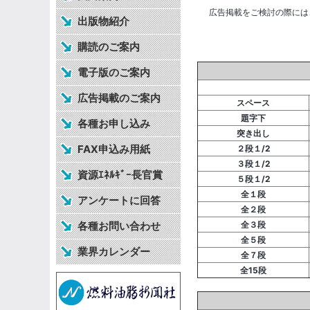
広告掲載をご検討の際には
出版物紹介
購読のご案内
電子版のご案内
広告掲載のご案内
スペース
題字下
各種お申し込み
突き出し
FAX申込み用紙
２段１/2
３段１/2
資源ｴﾈﾙｷﾞｰ長官賞
５段１/2
全１段
アンケートに回答
全２段
各種お問い合わせ
全３段
全５段
業界カレンダー
全７段
全15段