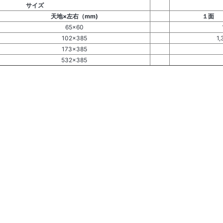
サイズ
天地×左右（mm)
１面
65×60
102×385
1,
173×385
532×385