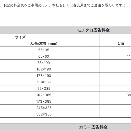
、下記の料金表をご参照のうえ、本社もしくは各支局までご連絡を賜わりますよう
モノクロ広告料金
サイズ
天地×左右（mm)
１面
65×35
1
65×60
1
65×190
102×190
173×190
33×385
65×385
102×385
39
173×385
245×385
532×385
カラー広告料金