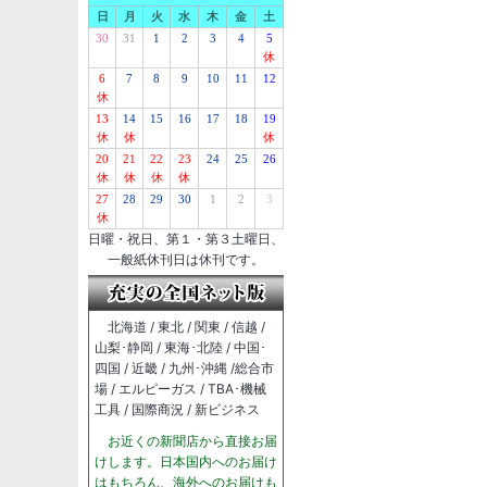
日
月
火
水
木
金
土
30
31
1
2
3
4
5
休
6
7
8
9
10
11
12
休
13
14
15
16
17
18
19
休
休
休
20
21
22
23
24
25
26
休
休
休
休
27
28
29
30
1
2
3
休
日曜・祝日、第１・第３土曜日、
一般紙休刊日は休刊です。
北海道 / 東北 / 関東 / 信越 /
山梨･静岡 / 東海･北陸 / 中国･
四国 / 近畿 / 九州･沖縄 /総合市
場 / エルピーガス / TBA･機械
工具 / 国際商況 / 新ビジネス
お近くの新聞店から直接お届
けします。日本国内へのお届け
はもちろん、海外へのお届けも