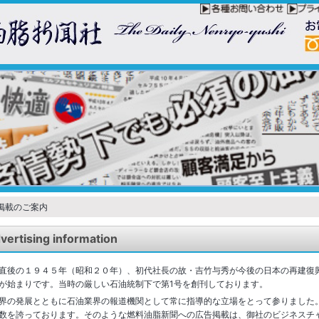
掲載のご案内
ising information
直後の１９４５年（昭和２０年）、初代社長の故・吉竹与秀が今後の日本の再建復
が始まりです。当時の厳しい石油統制下で第1号を創刊しております。
界の発展とともに石油業界の報道機関として常に指導的な立場をとって参りました
数を誇っております。そのような燃料油脂新聞への広告掲載は、御社のビジネスチ