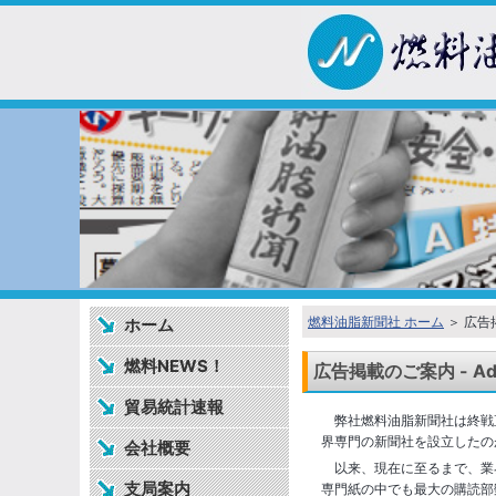
燃料油脂新聞社 ホーム
＞ 広告
ホーム
燃料NEWS！
広告掲載のご案内 - Advert
貿易統計速報
弊社燃料油脂新聞社は終戦
界専門の新聞社を設立したの
会社概要
以来、現在に至るまで、業
支局案内
専門紙の中でも最大の購読部